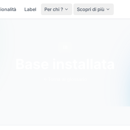
ionalità
Label
Per chi ?
Scopri di più
IB
Base installata
Torna al glossario