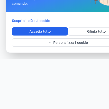
comando.
Scopri di più sui cookie
Accetta tutto
Rifiuta tutto
Personalizza i cookie
Verisav®
La piattaforma che rivoluziona la gestione del
servizio post-vendita e del passaporto digitale del