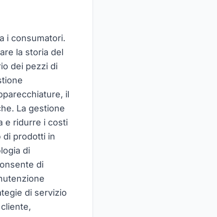
tra i consumatori.
are la storia del
io dei pezzi di
stione
pparecchiature, il
iche. La gestione
 e ridurre i costi
di prodotti in
logia di
consente di
anutenzione
ategie di servizio
cliente,