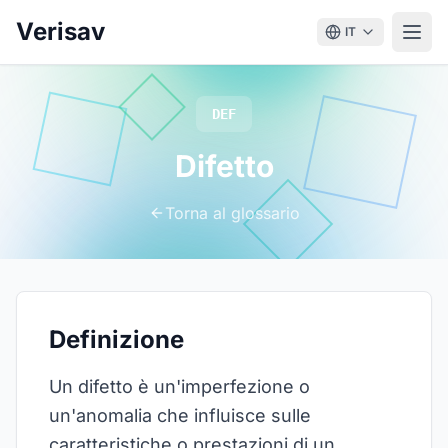
Verisav
IT
DEF
Difetto
Torna al glossario
Definizione
Un difetto è un'imperfezione o
un'anomalia che influisce sulle
caratteristiche o prestazioni di un