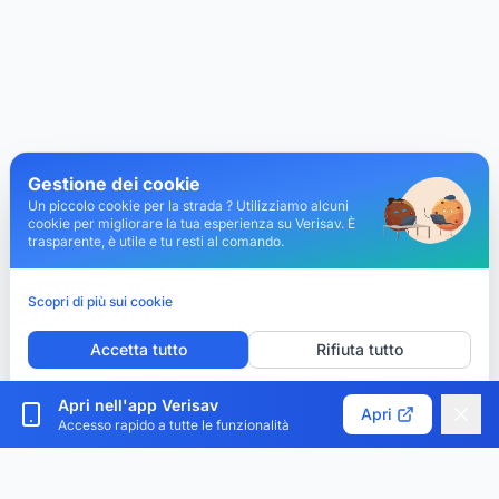
Gestione dei cookie
Un piccolo cookie per la strada ? Utilizziamo alcuni
cookie per migliorare la tua esperienza su Verisav. È
trasparente, è utile e tu resti al comando.
Scopri di più sui cookie
Accetta tutto
Rifiuta tutto
Personalizza i cookie
Apri nell'app Verisav
Apri
Accesso rapido a tutte le funzionalità