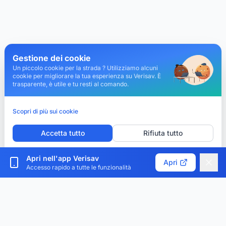
Gestione dei cookie
Un piccolo cookie per la strada ? Utilizziamo alcuni
cookie per migliorare la tua esperienza su Verisav. È
trasparente, è utile e tu resti al comando.
Scopri di più sui cookie
Accetta tutto
Rifiuta tutto
Personalizza i cookie
Apri nell'app Verisav
Apri
Accesso rapido a tutte le funzionalità