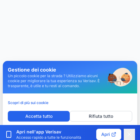
Gestione dei cookie
Un piccolo cookie per la strada ? Utilizziamo alcuni
cookie per migliorare la tua esperienza su Verisav. È
trasparente, è utile e tu resti al comando.
Scopri di più sui cookie
Accetta tutto
Rifiuta tutto
Personalizza i cookie
Apri nell'app Verisav
Apri
Accesso rapido a tutte le funzionalità