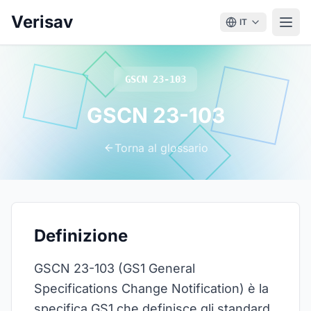
Verisav
IT
GSCN 23-103
GSCN 23-103
Torna al glossario
Definizione
GSCN 23-103 (GS1 General
Specifications Change Notification) è la
specifica GS1 che definisce gli standard