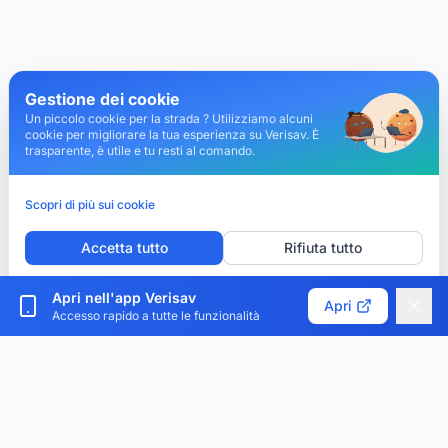
Gestione dei cookie
Un piccolo cookie per la strada ? Utilizziamo alcuni
cookie per migliorare la tua esperienza su Verisav. È
trasparente, è utile e tu resti al comando.
Scopri di più sui cookie
Accetta tutto
Rifiuta tutto
Personalizza i cookie
Apri nell'app Verisav
Apri
Accesso rapido a tutte le funzionalità