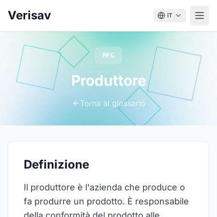
Verisav
IT
MFG
Produttore
Torna al glossario
Definizione
Il produttore è l'azienda che produce o
fa produrre un prodotto. È responsabile
della conformità del prodotto alle