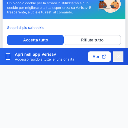
Un piccolo cookie per la strada ? Utilizziamo alcuni
cookie per migliorare la tua esperienza su Verisav. È
trasparente, è utile e tu resti al comando.
Scopri di più sui cookie
Accetta tutto
Rifiuta tutto
Personalizza i cookie
Apri nell'app Verisav
Apri
Accesso rapido a tutte le funzionalità
Verisav®
La piattaforma che rivoluziona la gestione del servizio
post-vendita e del passaporto digitale del prodotto.