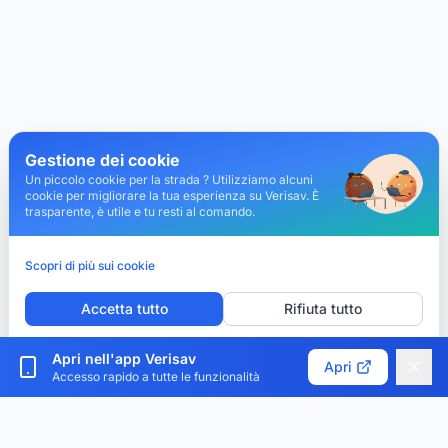
Gestione dei cookie
Un piccolo cookie per la strada ? Utilizziamo alcuni
cookie per migliorare la tua esperienza su Verisav. È
trasparente, è utile e tu resti al comando.
Scopri di più sui cookie
Accetta tutto
Rifiuta tutto
Personalizza i cookie
Apri nell'app Verisav
Apri
Accesso rapido a tutte le funzionalità