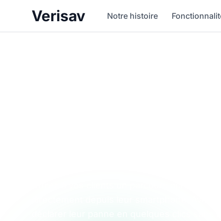
Verisav
Notre histoire
Fonctionnali
Facilitez vos d
SAV et profitez 
expérience flui
Offrez à vos clients un parcours après-vente
directement depuis leur smartphone. Avec Ve
déclarer leur panne en quelques clics sans 