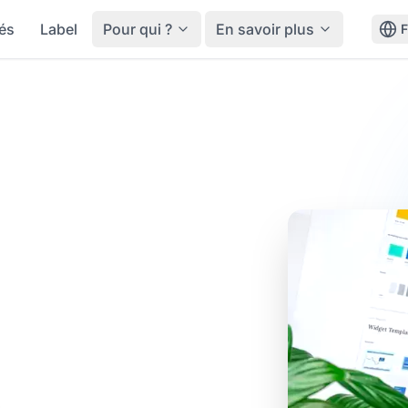
tés
Label
Pour qui ?
En savoir plus
émarches
d'une
de
 simple et transparent,
risav, ils peuvent
appel téléphonique,