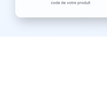
code de votre produit
Téléchargez l'applica
et optimisez votre se
vente
Pour profiter pleinement de Verisav et gérer
simplicité, téléchargez dès maintenant notre 