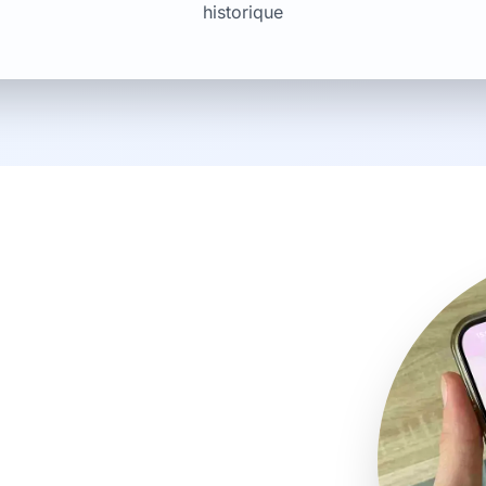
historique
tion Verisav
rvice après-
 vos garanties en toute
application mobile.