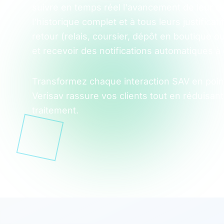
suivre en temps réel l'avancement de leur 
l'historique complet et à tous leurs justificat
retour (relais, coursier, dépôt en boutique o
et recevoir des notifications automatiques à
Transformez chaque interaction SAV en point 
Verisav rassure vos clients tout en réduisant
traitement.