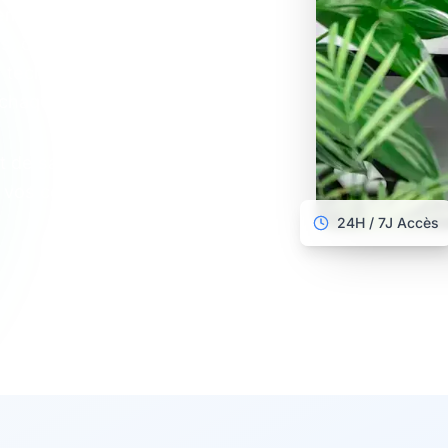
demande, accéder à
ifs, choisir leur mode de
u technicien à domicile)
 chaque étape.
de satisfaction :
 vos coûts et délais de
24H / 7J Accès