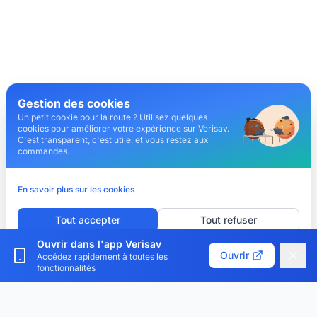
Gestion des cookies
Un petit cookie pour la route ? Utilisez quelques
cookies pour améliorer votre expérience sur Verisav.
C'est transparent, c'est utile, et vous restez aux
commandes.
En savoir plus sur les cookies
Tout accepter
Tout refuser
Ouvrir dans l'app Verisav
Personnaliser les cookies
Ouvrir
Accédez rapidement à toutes les
fonctionnalités