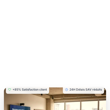
processus initial est instantané et optimisé, puis
la résolution des incidents se fait selon la nature
de la panne, avec une orchestration vers les
meilleurs réparateurs qualifiés.
Vous bénéficiez d'un pilotage simple et d'une
conformité DPP garantie, tout en offrant à vos
partenaires et clients professionnels une
expérience fiable et innovante. Cette
réorganisation renforce votre attractivité et la
fidélisation, tout en maîtrisant vos marges et en
valorisant la qualité de votre réseau.
+85% Satisfaction client
24H Délais SAV réduits