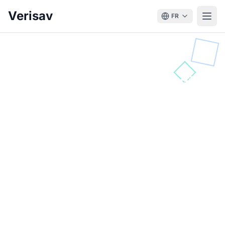
Verisav
FR
Boostez votre SAV,
réduisez vos coûts et
offrez une expérience
premium
Pour les distributeurs B2B, Verisav permet
d'automatiser l'ouverture et le suivi des
demandes SAV, notamment jusqu'à 75% des
coûts opérationnels tout en accélérant la
gestion administrative à moins de 24 heures. Le