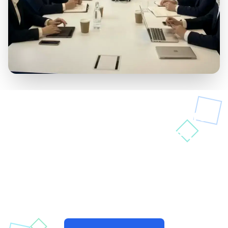
Prêt à révolutionner votre
service après-vente ?
Adoptez Verisav, la solution choisie par
nos distributeurs pour simplifier leur
gestion SAV