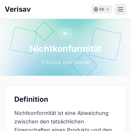
Verisav
DE
NC
Nichtkonformität
Zurück zum Glossar
Definition
Nichtkonformität ist eine Abweichung
zwischen den tatsächlichen
Eigenschaften eines Produkts und den