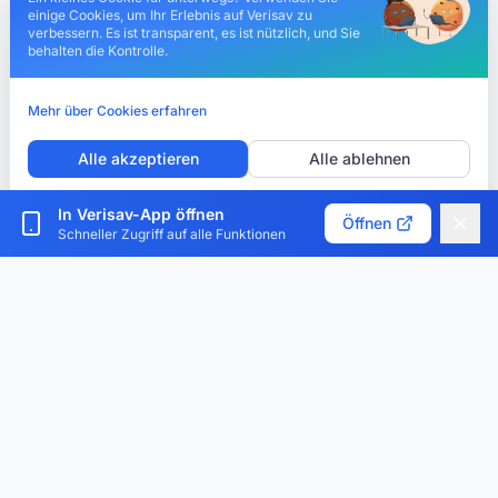
einige Cookies, um Ihr Erlebnis auf Verisav zu
verbessern. Es ist transparent, es ist nützlich, und Sie
behalten die Kontrolle.
Mehr über Cookies erfahren
Alle akzeptieren
Alle ablehnen
Cookies anpassen
In Verisav-App öffnen
Öffnen
Schneller Zugriff auf alle Funktionen
Verisav®
Die Plattform, die das Kundendienst-Management und
den digitalen Produktpass revolutioniert. Zentralisieren,