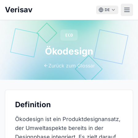
Verisav
DE
ECO
Ökodesign
Zurück zum Glossar
Definition
Ökodesign ist ein Produktdesignansatz,
der Umweltaspekte bereits in der
Designphase integriert. Es zielt darauf