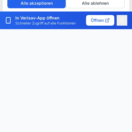
Alle akzeptieren
Alle ablehnen
Cookies anpassen
In Verisav-App öffnen
Öffnen
Schneller Zugriff auf alle Funktionen
Verisav®
Die Plattform, die das Kundendienst-Management und
den digitalen Produktpass revolutioniert. Zentralisieren,
digitalisieren und optimieren.
App herunterladen