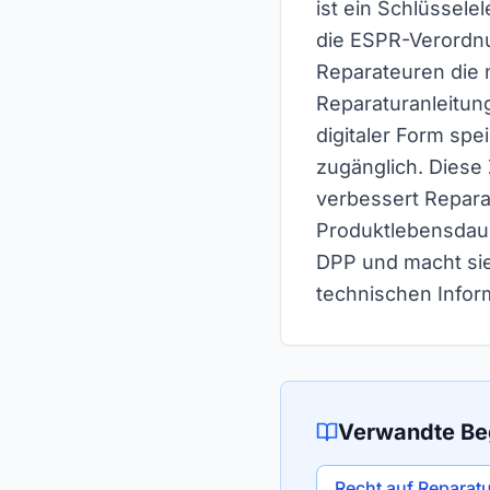
ist ein Schlüssel
die ESPR-Verordnu
Reparateuren die 
Reparaturanleitun
digitaler Form spe
zugänglich. Diese 
verbessert Reparat
Produktlebensdaue
DPP und macht sie
technischen Infor
Verwandte Beg
Recht auf Reparat