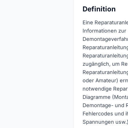
Definition
Eine Reparaturanl
Informationen zur 
Demontageverfahre
Reparaturanleitung
Reparaturanleitun
zugänglich, um Rep
Reparaturanleitun
oder Amateur) ermö
notwendige Repara
Diagramme (Montag
Demontage- und Re
Fehlercodes und i
Spannungen usw.)