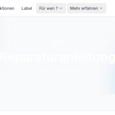
ktionen
Label
Für wen ?
Mehr erfahren
RM
Reparaturanleitun
Zurück zum Glossar