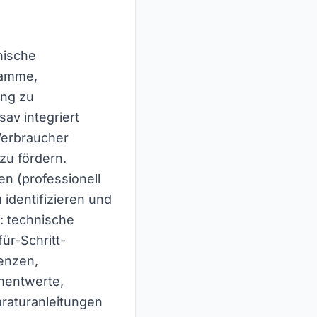
nische
gramme,
ang zu
sav integriert
Verbraucher
zu fördern.
n (professionell
identifizieren und
: technische
ür-Schritt-
enzen,
mentwerte,
raturanleitungen