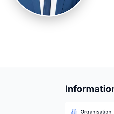
transformier
Verisav verk
Digitale Pro
einem transp
Informatio
Organisation