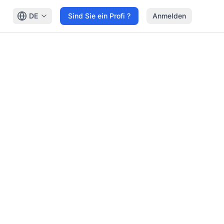
DE
Sind Sie ein Profi ?
Anmelden
rebt danach, Verisav zur Referenz für digitalisierten
omatisierung, um den europäischen regulatorischen
rnes Erlebnis zu bieten. Seit seiner Kindheit fühlte
u gehen. Diese Einzigartigkeit ermöglichte es ihm,
m selbst nützlich sein könnten, aber auch anderen
 Ansatz bei Verisav, wo er die Kundendienstindustrie