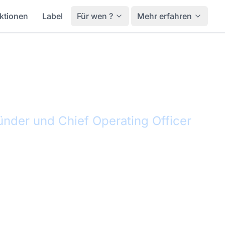
ktionen
Label
Für wen ?
Mehr erfahren
ippe Godiet
nder und Chief Operating Officer
 und Chief Operating Officer von Verisav, Philippe Godiet st
 in Europa zu machen. Er plädiert für Transparenz und Aut
n gerecht zu werden und gleichzeitig ein flüssiges und mode
e immer anders und weigerte sich, den ausgetretenen Pfad z
in Bereichen zu entwickeln, die ihn interessieren und die ih
n. Diese Philosophie leitet heute seinen unternehmerischen