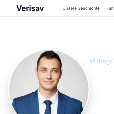
Verisav
Unsere Geschichte
Fun
Phil
Mitbegrü
Mitbegründer
Kundendienst
Anforderunge
sich Philipp
Fähigkeiten 
zugute komme