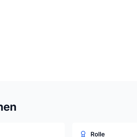
en möchte, indem er technologische Innovation und zirkuläre 
örpert diese Vision: eine B2B2C SaaS-Plattform, die entwi
duktpässe (DPP) zu generieren, die es Einzelhändlern, Händl
arenten und automatisierten Ökosystem zu verbinden.
nen
Rolle