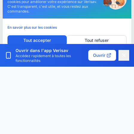
cookies pour améliorer votre expérience sur Verisav.
C'est transparent, c'est utile, et vous restez aux
commandes.
En savoir plus sur les cookies
Tout accepter
Tout refuser
Ouvrir dans l'app Verisav
Personnaliser les cookies
Ouvrir
Accédez rapidement à toutes les
fonctionnalités
Verisav®
La plateforme qui révolutionne la gestion du service
après-vente et du passeport produit numérique.