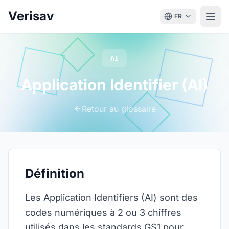
Verisav
FR
AI
Application Identifier (AI)
Retour au glossaire
Définition
Les Application Identifiers (AI) sont des
codes numériques à 2 ou 3 chiffres
utilisés dans les standards GS1 pour