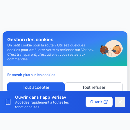
Gestion des cookies
Un petit cookie pour la route ? Utilisez quelques
cookies pour améliorer votre expérience sur Verisav.
C'est transparent, c'est utile, et vous restez aux
commandes.
En savoir plus sur les cookies
Tout accepter
Tout refuser
Ouvrir dans l'app Verisav
Personnaliser les cookies
Ouvrir
Accédez rapidement à toutes les
fonctionnalités