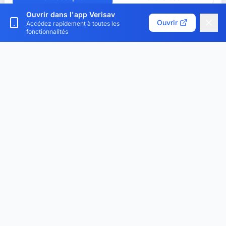
Ouvrir dans l'app Verisav
Personnaliser les cookies
Ouvrir
Accédez rapidement à toutes les
fonctionnalités
Verisav®
La plateforme qui révolutionne la gestion du service
après-vente et du passeport produit numérique.
Centralisez, digitalisez et optimisez.
Téléchargez l'application