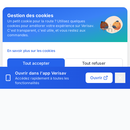
Gestion des cookies
Un petit cookie pour la route ? Utilisez quelques
cookies pour améliorer votre expérience sur Verisav.
C'est transparent, c'est utile, et vous restez aux
commandes.
En savoir plus sur les cookies
Tout accepter
Tout refuser
Ouvrir dans l'app Verisav
Personnaliser les cookies
Ouvrir
Accédez rapidement à toutes les
fonctionnalités
Verisav®