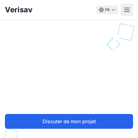
Verisav
FR
Verisav s'intègre à
votre écosystème
Plateforme ouverte conçue pour se
connecter à vos outils e-commerce, ERP et
partenaires SAV. Commençons par vos
besoins prioritaires.
Discuter de mon projet
Voir les intégrations prévues