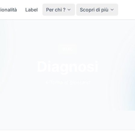
ionalità
Label
Per chi ?
Scopri di più
DIAG
Diagnosi
Torna al glossario