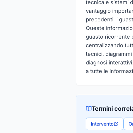
tecnica e sistemi 
vantaggio importan
precedenti, i guasti
Queste informazion
guasto ricorrente o
centralizzando tutt
tecnici, diagrammi
diagnosi interatti
a tutte le informaz
Termini correla
Intervento
O