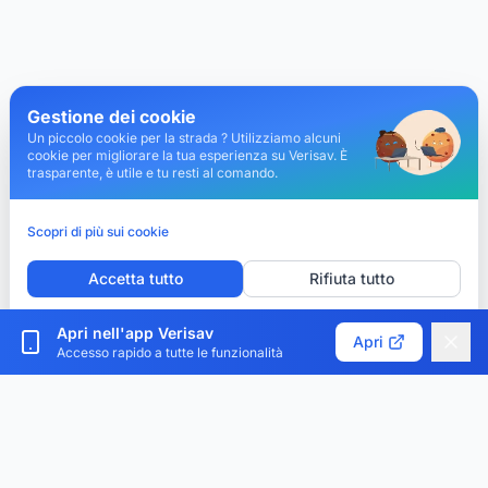
Gestione dei cookie
Un piccolo cookie per la strada ? Utilizziamo alcuni
cookie per migliorare la tua esperienza su Verisav. È
trasparente, è utile e tu resti al comando.
Scopri di più sui cookie
Accetta tutto
Rifiuta tutto
Personalizza i cookie
Apri nell'app Verisav
Apri
Accesso rapido a tutte le funzionalità