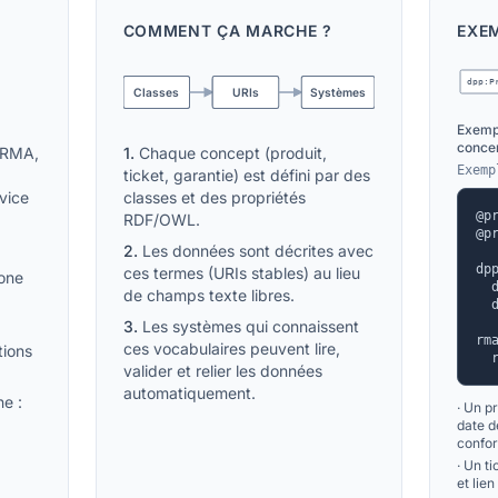
COMMENT ÇA MARCHE ?
EXEM
dpp:P
Classes
URIs
Systèmes
Exempl
concer
1.
Chaque concept (produit,
, RMA,
Exemp
ticket, garantie) est défini par des
classes et des propriétés
vice
@p
RDF/OWL.
@p
2.
Les données sont décrites avec
dp
ces termes (URIs stables) au lieu
one
  
de champs texte libres.
  
3.
Les systèmes qui connaissent
rm
ces vocabulaires peuvent lire,
tions
  
valider et relier les données
automatiquement.
ne :
·
Un pr
date d
confor
·
Un ti
et lie