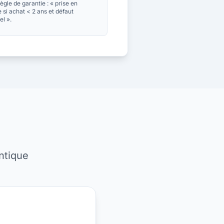
ègle de garantie : « prise en
 si achat < 2 ans et défaut
el ».
ntique