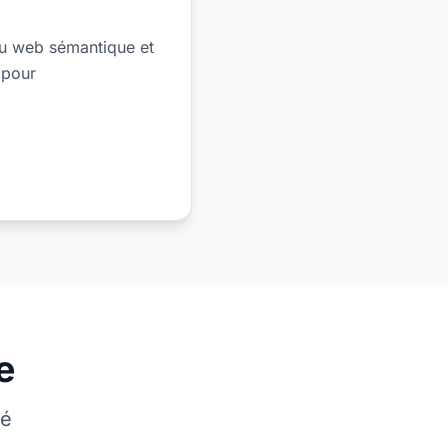
du web sémantique et
 pour
e
té