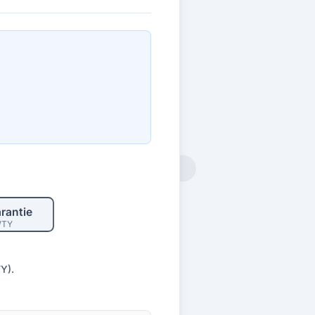
rantie
TY
Y).