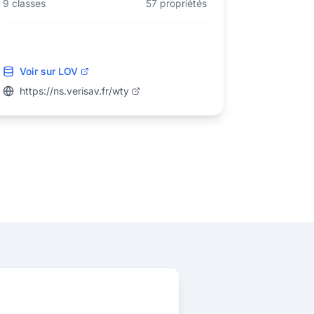
9
classes
57
propriétés
Voir sur LOV
https://ns.verisav.fr/wty