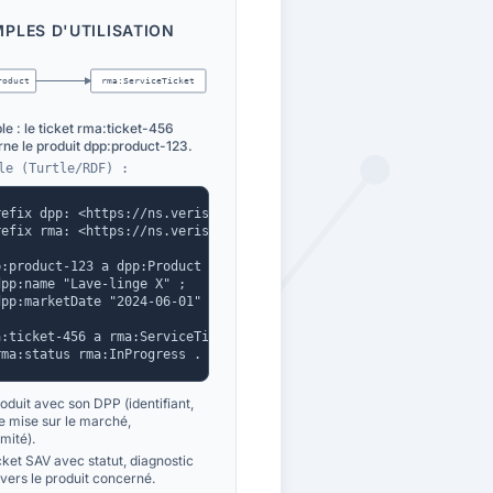
PLES D'UTILISATION
roduct
rma:ServiceTicket
e : le ticket rma:ticket-456
ne le produit dpp:product-123.
le (Turtle/RDF) :
refix dpp: <https://ns.verisav.fr/dpp#> .

refix rma: <https://ns.verisav.fr/rma#> .

p:product-123 a dpp:Product ;

dpp:name "Lave-linge X" ;

dpp:marketDate "2024-06-01" .

a:ticket-456 a rma:ServiceTicket ;

rma:status rma:InProgress .
oduit avec son DPP (identifiant,
e mise sur le marché,
mité).
cket SAV avec statut, diagnostic
n vers le produit concerné.