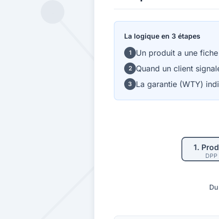
La logique en 3 étapes
Un produit a une fiche
1
Quand un client signal
2
La garantie (WTY) indi
3
1.
Prod
DPP
Du