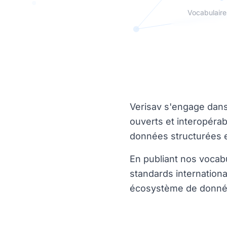
Vocabulaire
Verisav s'engage dan
ouverts et interopéra
données structurées e
En publiant nos vocabu
standards internation
écosystème de données 