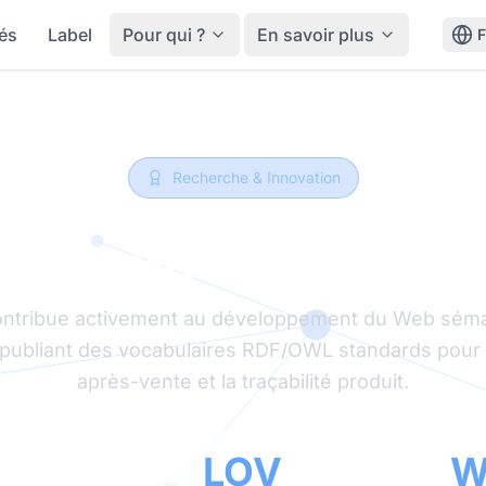
tés
Label
Pour qui ?
En savoir plus
Recherche & Innovation
rche en Web Séma
ontribue activement au développement du Web sém
 publiant des vocabulaires RDF/OWL standards pour 
après-vente et la traçabilité produit.
3
LOV
W