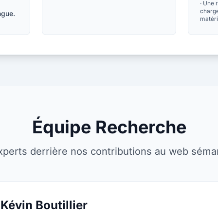
·
Une r
charge
ngue.
matéri
Équipe Recherche
xperts derrière nos contributions au web séma
Kévin Boutillier