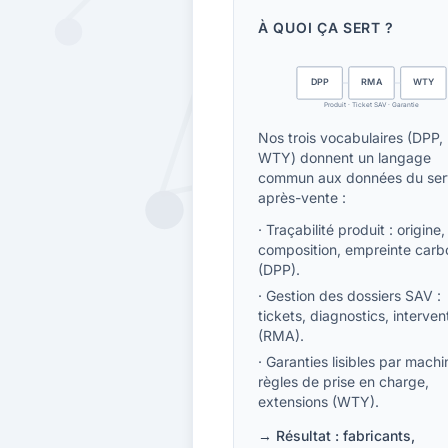
À QUOI ÇA SERT ?
DPP
RMA
WTY
Produit
·
Ticket SAV
·
Garantie
Nos trois vocabulaires (DPP
WTY) donnent un langage
commun aux données du ser
après-vente :
·
Traçabilité produit : origine,
composition, empreinte carb
(DPP).
·
Gestion des dossiers SAV :
tickets, diagnostics, interven
(RMA).
·
Garanties lisibles par machi
règles de prise en charge,
extensions (WTY).
→
Résultat : fabricants,