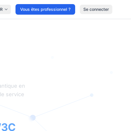
FR
Vous êtes professionnel ?
Se connecter
ntique
antique en
le service
3C