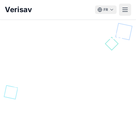
Verisav
FR
Votre sécurité, notre
priorité
La protection de vos données produits et SAV
est au cœur de notre engagement. Verisav
garantit une sécurité maximale grâce à une
infrastructure robuste et des standards de
sécurité élevés.
La sécurité avant tout