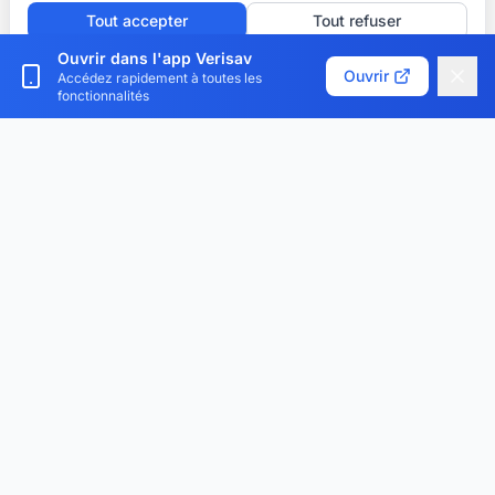
Tout accepter
Tout refuser
Ouvrir dans l'app Verisav
Personnaliser les cookies
Ouvrir
Accédez rapidement à toutes les
fonctionnalités
Verisav®
La plateforme qui révolutionne la gestion du service
après-vente et du passeport produit numérique.
Centralisez, digitalisez et optimisez.
Téléchargez l'application