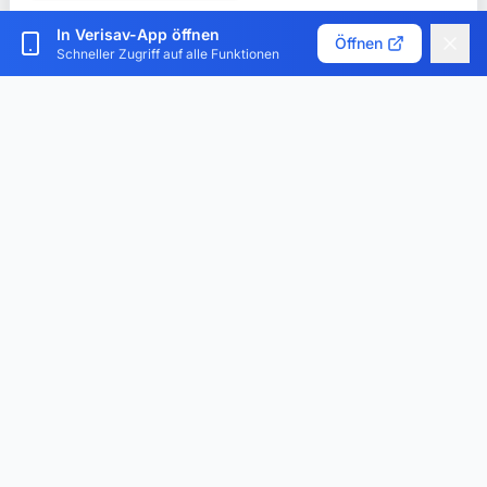
Cookies anpassen
In Verisav-App öffnen
Öffnen
Schneller Zugriff auf alle Funktionen
Verisav®
Die Plattform, die das Kundendienst-Management und
den digitalen Produktpass revolutioniert. Zentralisieren,
digitalisieren und optimieren.
App herunterladen