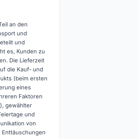
Teil an den
ansport und
eteilt und
cht es, Kunden zu
n. Die Lieferzeit
auf die Kauf- und
ukts (beim ersten
ferung eines
ehreren Faktoren
), gewählter
Feiertage und
unikation von
nd Enttäuschungen