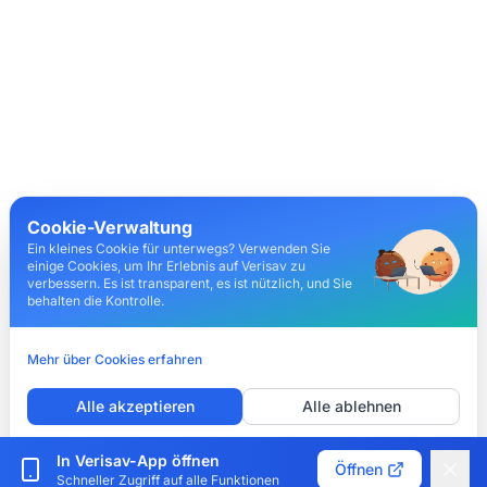
Cookie-Verwaltung
Ein kleines Cookie für unterwegs? Verwenden Sie
einige Cookies, um Ihr Erlebnis auf Verisav zu
verbessern. Es ist transparent, es ist nützlich, und Sie
behalten die Kontrolle.
Mehr über Cookies erfahren
Alle akzeptieren
Alle ablehnen
Cookies anpassen
In Verisav-App öffnen
Öffnen
Schneller Zugriff auf alle Funktionen