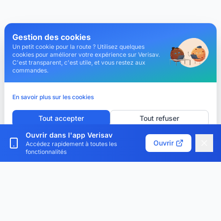
Gestion des cookies
Un petit cookie pour la route ? Utilisez quelques
cookies pour améliorer votre expérience sur Verisav.
C'est transparent, c'est utile, et vous restez aux
commandes.
En savoir plus sur les cookies
Tout accepter
Tout refuser
Ouvrir dans l'app Verisav
Personnaliser les cookies
Ouvrir
Accédez rapidement à toutes les
fonctionnalités