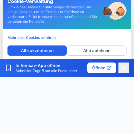
Cookie-Verwaltung
Ein kleines Cookie für unterwegs? Verwenden Sie
einige Cookies, um Ihr Erlebnis auf Verisav zu
verbessern. Es ist transparent, es ist nützlich, und Sie
behalten die Kontrolle.
Mehr über Cookies erfahren
Alle akzeptieren
Alle ablehnen
Cookies anpassen
In Verisav-App öffnen
Öffnen
Schneller Zugriff auf alle Funktionen
Verisav®
Die Plattform, die das Kundendienst-Management und