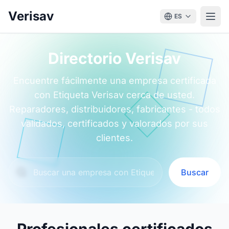
Verisav
ES
Directorio Verisav
Encuentre fácilmente una empresa certificada
con Etiqueta Verisav cerca de usted.
Reparadores, distribuidores, fabricantes - todos
validados, certificados y valorados por sus
clientes.
Buscar