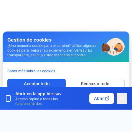
Gestión de cookies
¿Una pequeña cookie para el camino? Utilice algunas
cookies para mejorar su experiencia en Verisav. Es
transparente, es útil y usted mantiene el control.
Saber más sobre las cookies
Aceptar todo
Rechazar todo
Abrir en la app Verisav
Personalizar cookies
Abrir
Acceso rápido a todas las
funcionalidades