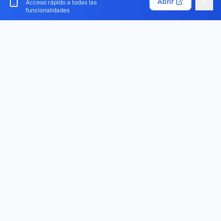
Abrir
Acceso rápido a todas las
funcionalidades
Verisav®
La plataforma que revoluciona la gestión del servicio
postventa y del pasaporte digital del producto.
Centralice, digitalice y optimice.
Descarga la aplicación