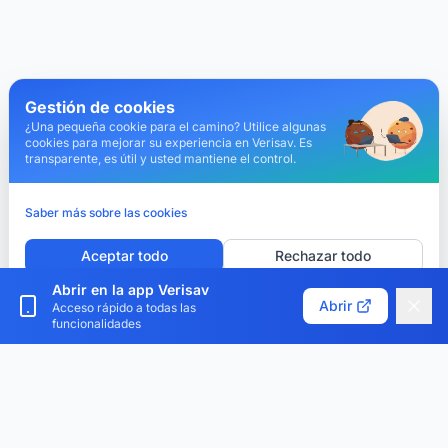
Gestión de cookies
¿Una pequeña cookie para el camino? Utilice algunas
cookies para mejorar su experiencia en Verisav. Es
transparente, es útil y usted mantiene el control.
Saber más sobre las cookies
Aceptar todo
Rechazar todo
Abrir en la app Verisav
Personalizar cookies
Abrir
Acceso rápido a todas las
funcionalidades