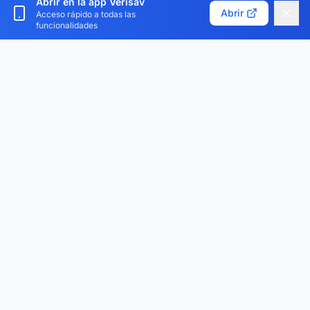
Abrir en la app Verisav
Personalizar cookies
Abrir
Acceso rápido a todas las
funcionalidades
Verisav®
La plataforma que revoluciona la gestión del servicio
postventa y del pasaporte digital del producto.
Centralice, digitalice y optimice.
Descarga la aplicación