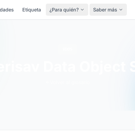
idades
Etiqueta
¿Para quién?
Saber más
VDOS
risav Data Object 
Volver al glosario