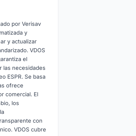
lado por Verisav
omatizada y
r y actualizar
tandarizado. VDOS
arantiza el
r las necesidades
peo ESPR. Se basa
as ofrece
r comercial. El
bio, los
la
 transparente con
rónico. VDOS cubre