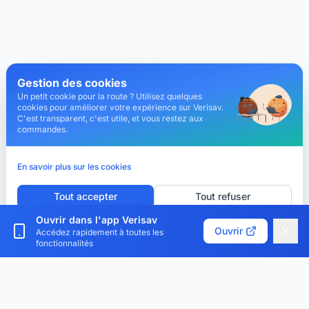
Gestion des cookies
Un petit cookie pour la route ? Utilisez quelques
cookies pour améliorer votre expérience sur Verisav.
C'est transparent, c'est utile, et vous restez aux
commandes.
En savoir plus sur les cookies
Tout accepter
Tout refuser
Ouvrir dans l'app Verisav
Personnaliser les cookies
Ouvrir
Accédez rapidement à toutes les
fonctionnalités