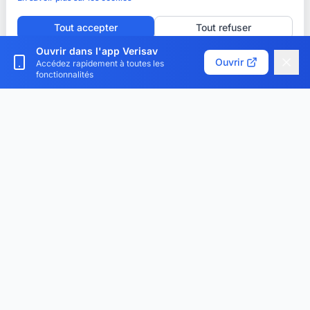
Tout accepter
Tout refuser
Ouvrir dans l'app Verisav
Personnaliser les cookies
Ouvrir
Accédez rapidement à toutes les
fonctionnalités
Verisav®
La plateforme qui révolutionne la gestion du service
après-vente et du passeport produit numérique.
Centralisez, digitalisez et optimisez.
Téléchargez l'application