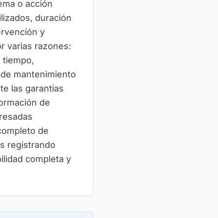
lema o acción
ilizados, duración
ervención y
r varias razones:
l tiempo,
s de mantenimiento
te las garantías
formación de
eresadas
 completo de
s registrando
bilidad completa y