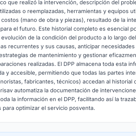
ico que realizó la intervención, descripción del prob
utilizadas o reemplazadas, herramientas y equipos ut
, costos (mano de obra y piezas), resultado de la int
ra el futuro. Este historial completo es esencial po
 evolución de la condición del producto a lo largo de
emas recurrentes y sus causas, anticipar necesidade
 estrategias de mantenimiento y gestionar eficazmen
eparaciones realizadas. El DPP almacena toda esta in
a y accesible, permitiendo que todas las partes int
oristas, fabricantes, técnicos) accedan al historial
erisav automatiza la documentación de intervencione
da la información en el DPP, facilitando así la traza
s para optimizar el servicio posventa.