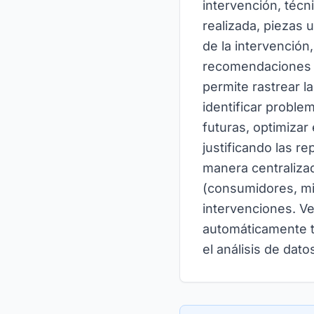
intervención, técn
realizada, piezas 
de la intervención
recomendaciones pa
permite rastrear la
identificar probl
futuras, optimizar
justificando las r
manera centralizad
(consumidores, min
intervenciones. V
automáticamente to
el análisis de dato