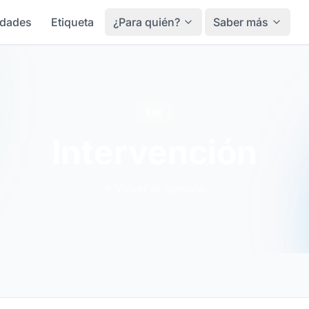
idades
Etiqueta
¿Para quién?
Saber más
INT
Intervención
Volver al glosario