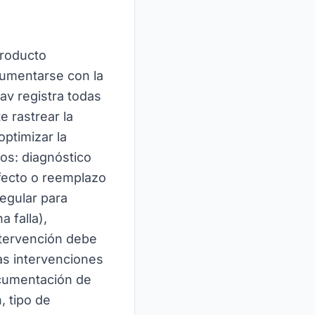
producto
cumentarse con la
sav registra todas
e rastrear la
ptimizar la
pos: diagnóstico
efecto o reemplazo
egular para
 falla),
ntervención debe
as intervenciones
documentación de
, tipo de