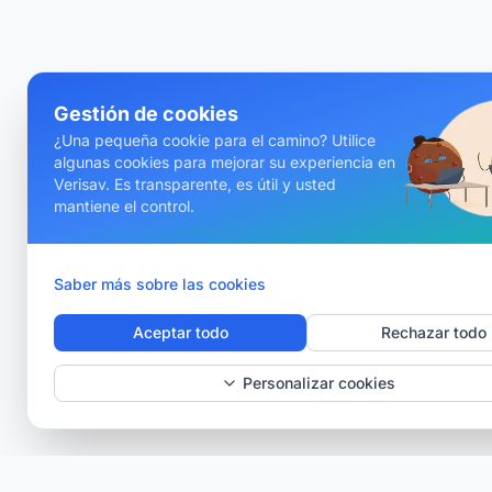
Gestión de cookies
¿Una pequeña cookie para el camino? Utilice
algunas cookies para mejorar su experiencia en
Verisav. Es transparente, es útil y usted
mantiene el control.
Saber más sobre las cookies
Aceptar todo
Rechazar todo
Personalizar cookies