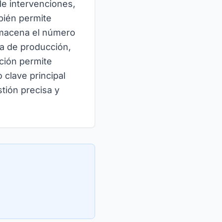
de intervenciones,
mbién permite
almacena el número
ha de producción,
ación permite
 clave principal
stión precisa y