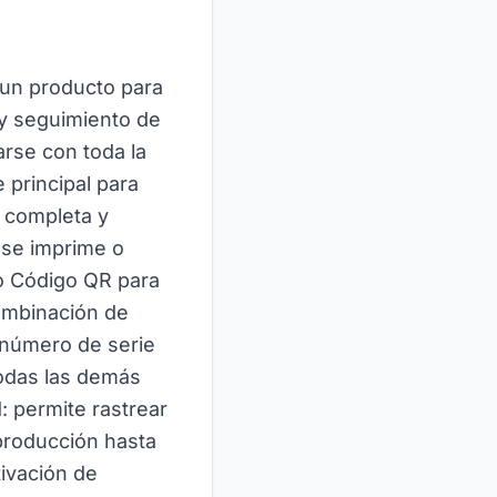
 un producto para
a y seguimiento de
arse con toda la
 principal para
d completa y
 se imprime o
o Código QR para
combinación de
 número de serie
todas las demás
: permite rastrear
 producción hasta
tivación de