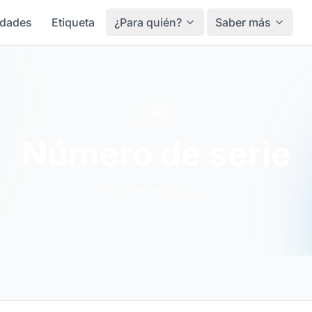
idades
Etiqueta
¿Para quién?
Saber más
SN
Número de serie
Volver al glosario